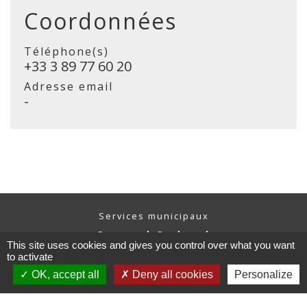
Coordonnées
Téléphone(s)
+33 3 89 77 60 20
Adresse email
-
Services municipaux
Commune de Sondernach
This site uses cookies and gives you control over what you want
13 rue Principale
to activate
68380 Sondernach - FRANCE
+33 3 89 77 60 20
OK, accept all
Deny all cookies
Personalize