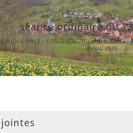
séance ordinaire du 13
IE MUNICIPALE
/
CONSEIL MUNICIPAL
/
COMPTE
AVRIL 2026
 jointes