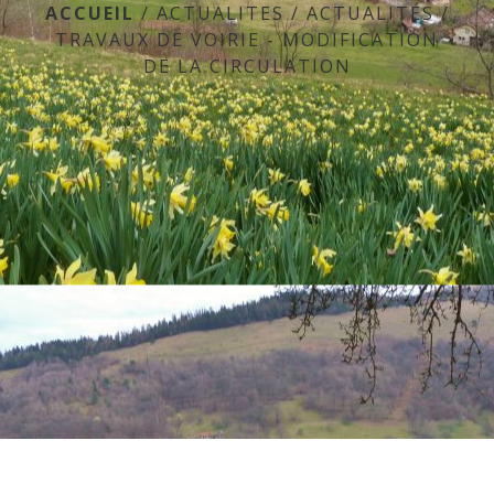
ACCUEIL
/
ACTUALITES
/
ACTUALITÉS
/
TRAVAUX DE VOIRIE - MODIFICATION
DE LA CIRCULATION