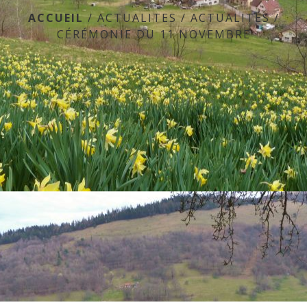
ACCUEIL
/
ACTUALITES
/
ACTUALITÉS
/
CÉRÉMONIE DU 11 NOVEMBRE