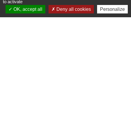
to activate
OK, accept all
Deny all cookies
Personalize
Services municipaux
Commune de Sondernach
13 rue Principale
68380 Sondernach - FRANCE
+33 3 89 77 60 20