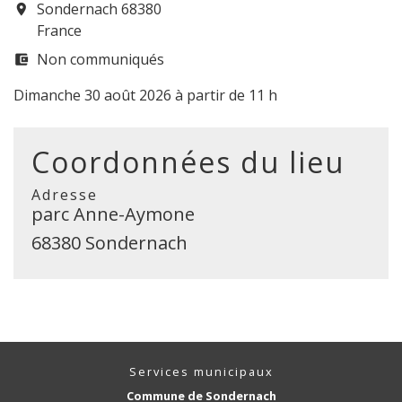
Sondernach 68380
room
France
Non communiqués
account_balance_wallet
Dimanche 30 août 2026 à partir de 11 h
Coordonnées du lieu
Adresse
parc Anne-Aymone
68380 Sondernach
Services municipaux
Commune de Sondernach