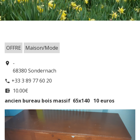
OFFRE
Maison/Mode
-
location_on
68380 Sondernach
+33 3 89 77 60 20
phone
10.00€
account_balance_wallet
ancien bureau bois massif 65x140 10 euros