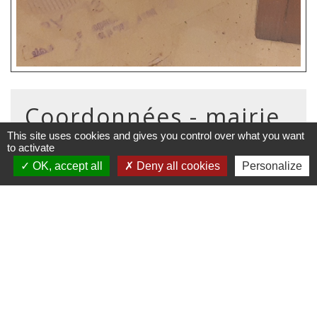
Coordonnées - mairie
de Sondernach
This site uses cookies and gives you control over what you want
to activate
OK, accept all
Deny all cookies
Personalize
Adresse
-
68380 Sondernach
Téléphone
+33 3 89 77 60 20
Adresse email
Contacter l'annonceur